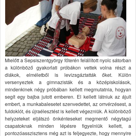
Mielőtt a Sepsiszentgyörgy főterén felállított nyolc sátorban
a különböző gyakorlati próbákon vettek volna részt a
diákok, elméletből is levizsgáztatták őket. Külön
versenyeztek a gimnazisták és a középiskolások,
mindenkinek négy próbában kellett megmutatnia, hogyan
segít egy bajba jutott emberen. El kellett látniuk az ájult
embert, a munkabalesetet szenvedettet, az orrvérzésest, a
fuldoklót, és újraélesztést is kellett végezniük. A különböző
helyzeteket eljátszó önkénteseket megmentő négytagú
csapatoknak minden lépésre figyelniük kellett, a
pontozóasszisztens még azt is feljegyezte, hogy mennyire