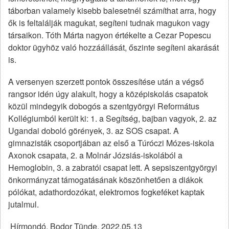
táborban valamely kisebb balesetnél számíthat arra, hogy
ők is feltalálják magukat, segíteni tudnak magukon vagy
társaikon. Tóth Márta nagyon értékelte a Cezar Popescu
doktor ügyhöz való hozzáállását, őszinte segíteni akarását
is.
A versenyen szerzett pontok összesítése után a végső
rangsor idén úgy alakult, hogy a középiskolás csapatok
közül mindegyik dobogós a szentgyörgyi Református
Kollégiumból került ki: 1. a Segítség, bajban vagyok, 2. az
Ugandai doboló görények, 3. az SOS csapat. A
gimnazisták csoportjában az első a Túróczi Mózes-iskola
Axonok csapata, 2. a Molnár Józsiás-iskolából a
Hemoglobin, 3. a zabratói csapat lett. A sepsiszentgyörgyi
önkormányzat támogatásának köszönhetően a diákok
pólókat, adathordozókat, elektromos fogkeféket kaptak
jutalmul.
Hírmondó, Bodor Tünde, 2022.05.13