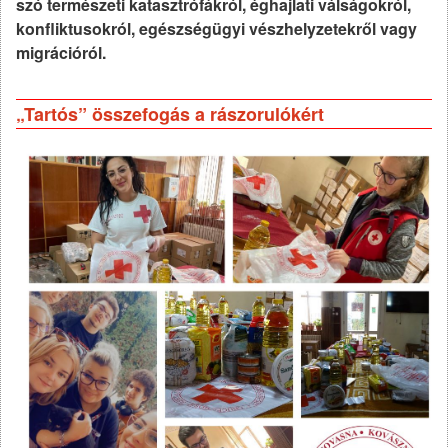
szó természeti katasztrófákról, éghajlati válságokról,
konfliktusokról, egészségügyi vészhelyzetekről vagy
migrációról.
„Tartós” összefogás a rászorulókért