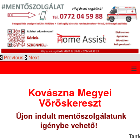
Previous
Next
≡
Kovászna Megyei
Vöröskereszt
Újon indult mentőszolgálatunk
igénybe vehető!
Tanf