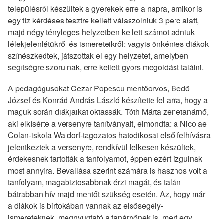
településről készültek a gyerekek erre a napra, amikor is
egy tíz kérdéses tesztre kellett válaszolniuk 3 perc alatt,
majd négy tényleges helyzetben kellett számot adniuk
lélekjelenlétükről és ismereteikről: vagyis önkéntes diákok
színészkedtek, játszottak el egy helyzetet, amelyben
segítségre szorulnak, erre kellett gyors megoldást találni.
A pedagógusokat Cezar Popescu mentőorvos, Bedő
József és Konrád András László készítette fel arra, hogy a
maguk során diákjaikat oktassák. Tóth Márta zenetanárnő,
aki elkísérte a versenyre tanítványait, elmondta: a Nicolae
Colan-iskola Waldorf-tagozatos hatodikosai első felhívásra
jelentkeztek a versenyre, rendkívül lelkesen készültek,
érdekesnek tartották a tanfolyamot, éppen ezért izgulnak
most annyira. Bevallása szerint számára is hasznos volt a
tanfolyam, magabiztosabbnak érzi magát, és talán
bátrabban hív majd mentőt szükség esetén. Az, hogy már
a diákok is birtokában vannak az elsősegély-
ismereteknek, megnyugtató a tanárnőnek is, mert egy