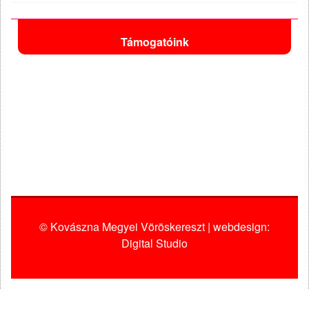
Támogatóink
© Kovászna Megyei Vöröskereszt | webdesign:
Digital Studio