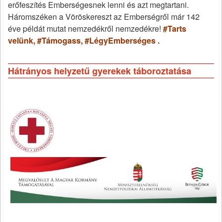
erőfeszítés Emberségesnek lenni és azt megtartani.
Háromszéken a Vöröskereszt az Emberségről már 142
éve példát mutat nemzedékről nemzedékre!
#Tarts
velünk, #Támogass, #LégyEmberséges .
Hátrányos helyzetű gyerekek táboroztatása