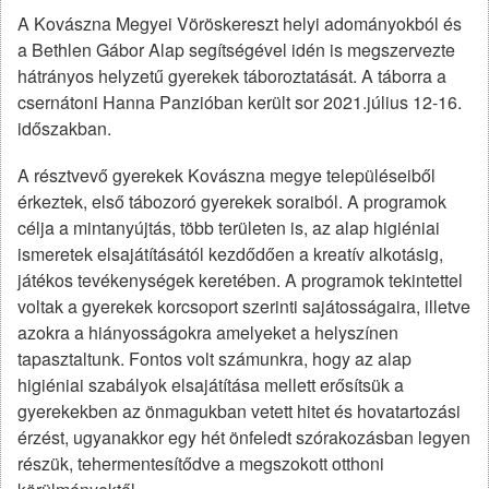
A Kovászna Megyei Vöröskereszt helyi adományokból és
a Bethlen Gábor Alap segítségével idén is megszervezte
hátrányos helyzetű gyerekek táboroztatását. A táborra a
csernátoni Hanna Panzióban került sor 2021.július 12-16.
időszakban.
A résztvevő gyerekek Kovászna megye településeiből
érkeztek, első tábozoró gyerekek soraiból. A programok
célja a mintanyújtás, több területen is, az alap higiéniai
ismeretek elsajátításától kezdődően a kreatív alkotásig,
játékos tevékenységek keretében. A programok tekintettel
voltak a gyerekek korcsoport szerinti sajátosságaira, illetve
azokra a hiányosságokra amelyeket a helyszínen
tapasztaltunk. Fontos volt számunkra, hogy az alap
higiéniai szabályok elsajátítása mellett erősítsük a
gyerekekben az önmagukban vetett hitet és hovatartozási
érzést, ugyanakkor egy hét önfeledt szórakozásban legyen
részük, tehermentesítődve a megszokott otthoni