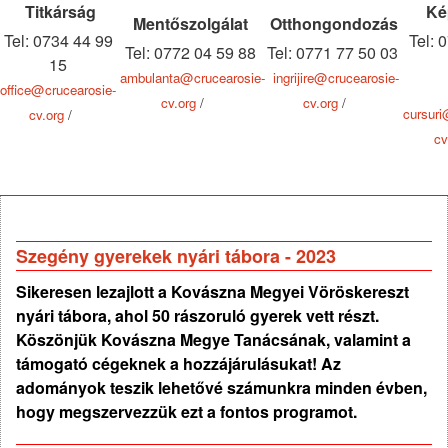
Titkárság
Ké
Mentőszolgálat
Otthongondozás
Tel: 0734 44 99
Tel: 
Tel: 0772 04 59 88
Tel: 0771 77 50 03
15
ambulanta@crucearosie-
ingrijire@crucearosie-
office@crucearosie-
cv.org
/
cv.org
/
cursuri
cv.org
/
cv
Szegény gyerekek nyári tábora - 2023
Sikeresen lezajlott a Kovászna Megyei Vöröskereszt
nyári tábora, ahol 50 rászoruló gyerek vett részt.
Köszönjük Kovászna Megye Tanácsának, valamint a
támogató cégeknek a hozzájárulásukat! Az
adományok teszik lehetővé számunkra minden évben,
hogy megszervezzük ezt a fontos programot.