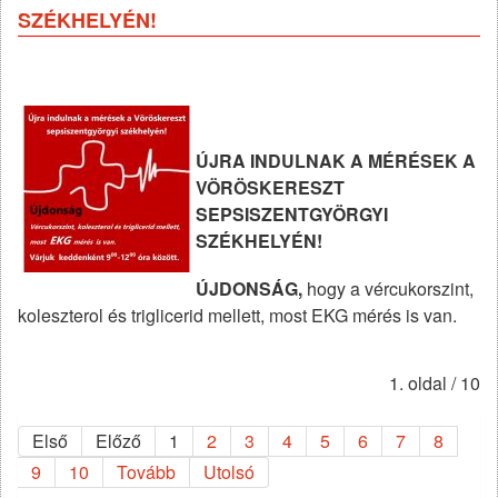
SZÉKHELYÉN!
ÚJRA INDULNAK A MÉRÉSEK A
VÖRÖSKERESZT
SEPSISZENTGYÖRGYI
SZÉKHELYÉN!
ÚJDONSÁG,
hogy a vércukorszint,
koleszterol és triglicerid mellett, most EKG mérés is van.
1. oldal / 10
Első
Előző
1
2
3
4
5
6
7
8
9
10
Tovább
Utolsó