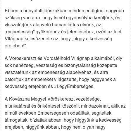
Ebben a bonyolult időszakban minden eddiginél nagyobb
szükség van arra, hogy ismét egyensúlyba kerüljünk, és
visszatérjünk alapvető humanitárius elvünk, az
„emberiesség” gyökeréhez és jelentéséhez, ezért az idei
Világnap kulcsüzenete az, hogy „higgy a kedvesség
erejében!”.
A Vöröskereszt és Vörösfélhold Világnap alkalmából, oly
sok nehézség, veszteség és bizonytalanság közepette
visszatérünk az emberiesség alapelvéhez, és arra
bátorítjuk az embereket világszerte, hogy higgyenek a
kedvesség erejében és #LégyEmberséges.
A Kovászna Megyei Vöröskereszt vezetősége,
munkatársai és önkéntesei köszönik mindazoknak, akik az
elmúlt években Emberségesen odaálltak, segítettek,
támogattak, bíztattak abban, hogy higgyünk a kedvesség
erejében, higgyünk abban, hogy nem olyan nagy