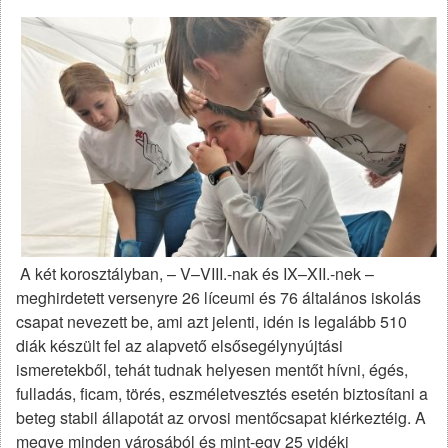
A két korosztályban, – V–VIII.-nak és IX–XII.-nek –
meghirdetett versenyre 26 líceumi és 76 általános iskolás
csapat nevezett be, ami azt jelenti, idén is legalább 510
diák készült fel az alapvető elsősegélynyújtási
ismeretekből, tehát tudnak helyesen mentőt hívni, égés,
fulladás, ficam, törés, eszméletvesztés esetén biztosítani a
beteg stabil állapotát az orvosi mentőcsapat kiérkeztéig. A
megye minden városából és mint-egy 25 vidéki