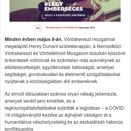
Minden évben május 8-án
, Vöröskereszt mozgalmat
megalapító Henry Dunant születésnapján, a Nemzetközi
Vöröskereszt és Vörösfélhold Mozgalom büszkén köszönti
önkéntesek millióinak és számtalan más személynek az
elkötelezettségét, együttérzését, bátorságát, amellyel
segítséget, gondoskodást és életmentő szolgáltatásokat
nyújtanak a közösségükben élő embereknek.
Az elmúlt ídőszakban számos olyan válság jellemezte,
amelyek senkit sem kíméltek, és a
legkiszolgáltatottabbakat sújtották a legjobban – a COVID-
19 világjárványtól kezdve az éghajlati válságon át a
humanitárius vészhelyzetekig és az eszkalálódó háborús
konfliktusokig.