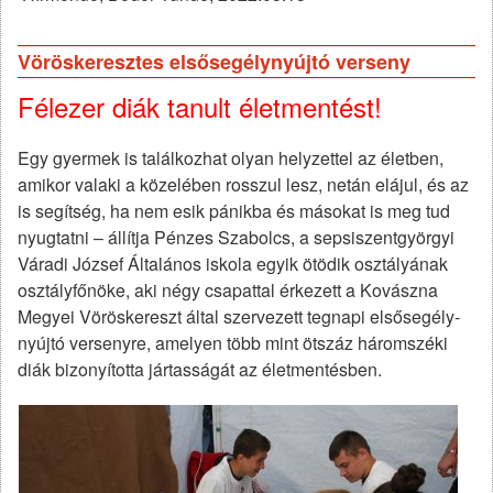
Vöröskeresztes elsősegélynyújtó verseny
Félezer diák tanult életmentést!
Egy gyermek is találkozhat olyan helyzettel az életben,
amikor valaki a közelében rosszul lesz, netán elájul, és az
is segítség, ha nem esik pánikba és másokat is meg tud
nyugtatni – állítja Pénzes Szabolcs, a sepsiszentgyörgyi
Váradi József Általános iskola egyik ötödik osztályának
osztályfőnöke, aki négy csapattal érkezett a Kovászna
Megyei Vöröskereszt által szervezett tegnapi elsősegély­
nyújtó versenyre, amelyen több mint ötszáz háromszéki
diák bizonyította jártasságát az életmentésben.