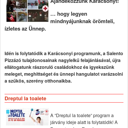
Ajándékozzunk Karácsonyt!
… hogy legyen
mindnyájunknak örömteli,
ízletes az Ünnep.
Idén is folytatódik a Karácsonyi programunk, a Salento
Pizzázó tulajdonosainak nagylelkű felajánlásával, újra
ellátogatunk rászoruló családokhoz és igyekszünk
meleget, meghittséget és ünnepi hangulatot varázsolni
a szűkös, szerény otthonaikba.
Dreptul la toalete
A ”Dreptul la toalete” program a
járvány ideje alatt is folytatódik!
A