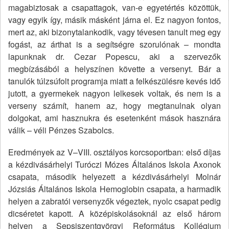
magabiztosak a csapattagok, van-e egyetértés közöttük,
vagy egyik így, másik másként járna el. Ez nagyon fontos,
mert az, aki bizonytalankodik, vagy tévesen tanult meg egy
fogást, az árthat is a segítségre szorulónak – mondta
lapunknak dr. Cezar Popescu, aki a szervezők
megbízásából a helyszínen követte a versenyt. Bár a
tanulók túlzsúfolt programja miatt a felkészülésre kevés idő
jutott, a gyermekek nagyon lelkesek voltak, és nem is a
verseny számít, hanem az, hogy megtanulnak olyan
dolgokat, ami hasznukra és esetenként mások hasznára
válik – véli Pénzes Szabolcs.
Eredmények az V–VIII. osztályos korcsoportban: első díjas
a kézdivásárhelyi Turóczi Mózes Általános Iskola Axonok
csapata, második helyezett a kézdivásárhelyi Molnár
Józsiás Általános Iskola Hemoglobin csapata, a harmadik
helyen a zabratói versenyzők végeztek, nyolc csapat pedig
dicséretet kapott. A középiskolásoknál az első három
helyen a Sepsiszentgyörgyi Református Kollégium