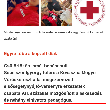
Minden megvásárolt tombola élelemiszerré válik egy rászoruló család
asztalán!
Egyre több a képzett diák
Csütörtökön ismét benépesült
Sepsiszentgyörgy főtere a Kovászna Megyei
Vöröskereszt által megszervezett
elsősegélynyújtó-versenyre érkezettek
csapataival, százakat mozgósított a lelkesedés
és néhány elhivatott pedagógus.