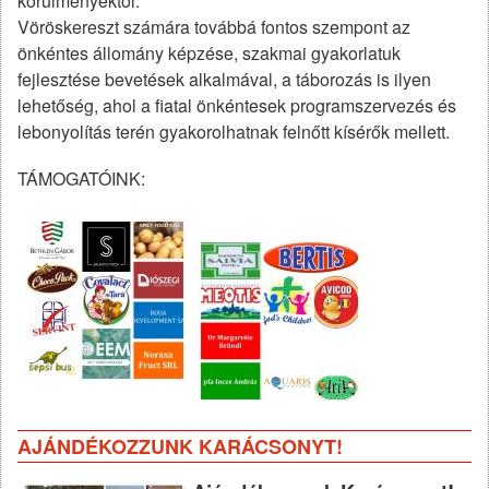
körülményektől.
Vöröskereszt számára továbbá fontos szempont az
önkéntes állomány képzése, szakmai gyakorlatuk
fejlesztése bevetések alkalmával, a táborozás is ilyen
lehetőség, ahol a fiatal önkéntesek programszervezés és
lebonyolítás terén gyakorolhatnak felnőtt kísérők mellett.
TÁMOGATÓINK:
AJÁNDÉKOZZUNK KARÁCSONYT!