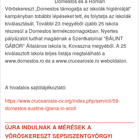
Domestos és a Román
Vöröskereszt „Domestos támogatja az iskolák higiéniáját”
kampányban tobábbi lépéseket tett, és folytatja az iskolák
kiválasztását.
További 23 megyéből újabb
25 iskola
részesül a Domestos termékcsomagokban.
Nyertes
pályázatot tudhat magáénak a Szentkatolnai
"BÁLINT
GÁBOR" Általános iskola is, Kovaszna megyéből.
A 25
kiválasztott iskola teljes listája megtalálható a
www.domestos.ro és a www.crucearosie.ro weboldalon.
A hivatalos sajtótájékoztató:
https://www.crucearosie-cv.org/index.php/servicii/59-
domestos-sustine-igiena-in-scoli
ÚJRA INDULNAK A MÉRÉSEK A
VÖRÖSKERESZT SEPSISZENTGYÖRGYI