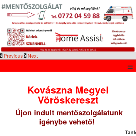
Previous
Next
≡
Kovászna Megyei
Vöröskereszt
Újon indult mentőszolgálatunk
igénybe vehető!
Tanf