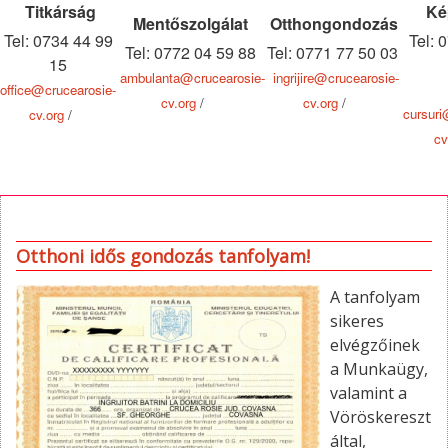
Titkárság
Ké
Mentőszolgálat
Otthongondozás
Tel: 0734 44 99
Tel: 
Tel: 0772 04 59 88
Tel: 0771 77 50 03
15
ambulanta@crucearosie-
ingrijire@crucearosie-
office@crucearosie-
cv.org
/
cv.org
/
cursuri
cv.org
/
cv
Otthoni idős gondozás tanfolyam!
A tanfolyam
sikeres
elvégzőinek
a Munkaügy,
valamint a
Vöröskereszt
által,