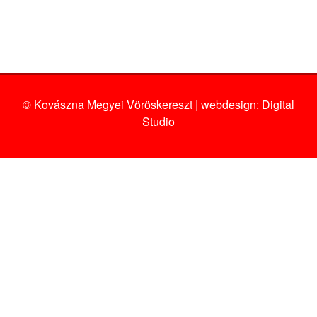
© Kovászna Megyei Vöröskereszt | webdesign:
Digital
Studio