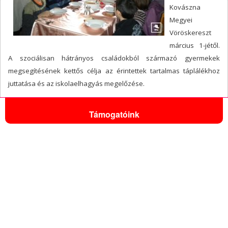
Kovászna
Megyei
Vöröskereszt
március 1-jétől.
A szociálisan hátrányos családokból származó gyermekek
megsegítésének kettős célja az érintettek tartalmas táplálékhoz
juttatása és az iskolaelhagyás megelőzése.
Támogatóink