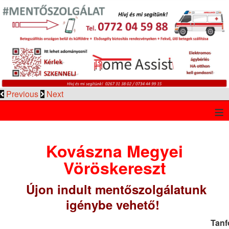
Previous
Next
≡
Kovászna Megyei
Vöröskereszt
Újon indult mentőszolgálatunk
igénybe vehető!
Tanf