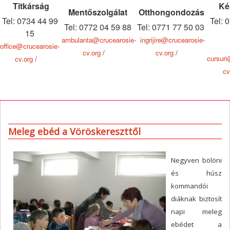
Titkárság
Ké
Mentőszolgálat
Otthongondozás
Tel: 0734 44 99
Tel: 
Tel: 0772 04 59 88
Tel: 0771 77 50 03
15
ambulanta@crucearosie-
ingrijire@crucearosie-
office@crucearosie-
cv.org
/
cv.org
/
cursuri
cv.org
/
cv
Meleg ebéd a Vöröskereszttől
Negyve
n bölöni
és húsz
kommandói
diáknak biztosít
napi meleg
ebédet a