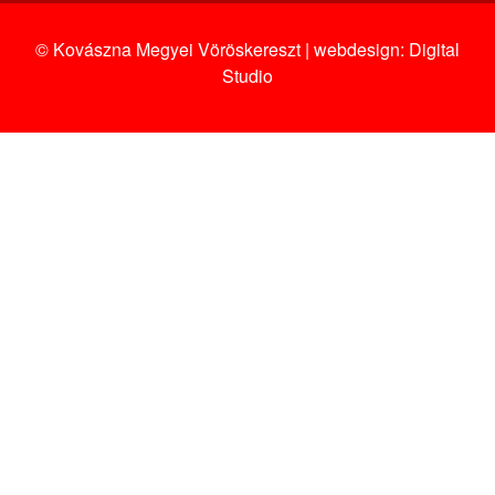
© Kovászna Megyei Vöröskereszt | webdesign:
Digital
Studio