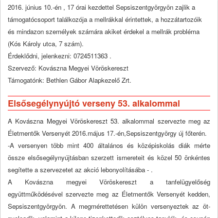
2016. június 10.-én , 17 órai kezdettel Sepsiszentgyörgyön zajlik a
támogatócsoport találkozója a mellrákkal érintettek, a hozzátartozóik
és mindazon személyek számára akiket érdekel a mellrák probléma
(Kós Károly utca, 7 szám).
Érdeklődni, jelenkezni: 0724511363 .
Szervező: Kovászna Megyei Vöröskereszt
Támogatónk: Bethlen Gábor Alapkezelő Zrt.
Elsősegélynyújtó verseny 53. alkalommal
A Kovászna Megyei Vöröskereszt 53. alkalommal szervezte meg az
Életmentők Versenyét 2016.május 17.-én,Sepsiszentgyörgy új főterén.
-A versenyen több mint 400 általános és középiskolás diák mérte
össze elsősegélynyújtásban szerzett ismereteit és közel 50 önkéntes
segítette a szervezetet az akció lebonyolításába - .
A Kovászna megyei Vöröskereszt a tanfelügyelőség
együttműködésével szervezte meg az Életmentők Versenyét kedden,
Sepsiszentgyörgyön. A megmérettetésen külön versenyeztek az öt-