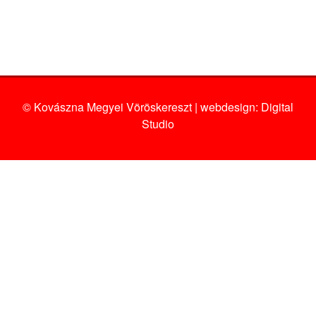
© Kovászna Megyei Vöröskereszt | webdesign:
Digital
Studio