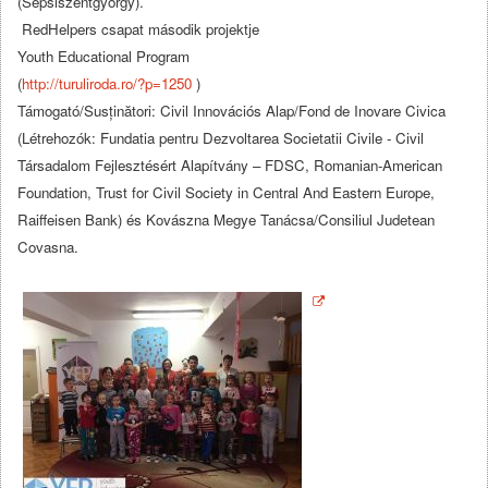
(Sepsiszentgyörgy).
RedHelpers csapat második projektje
Youth Educational Program
(
http://turuliroda.ro/?p=1250
)
Támogató/Susținători: Civil Innovációs Alap/Fond de Inovare Civica
(Létrehozók: Fundatia pentru Dezvoltarea Societatii Civile - Civil
Társadalom Fejlesztésért Alapítvány – FDSC, Romanian-American
Foundation, Trust for Civil Society in Central And Eastern Europe,
Raiffeisen Bank) és Kovászna Megye Tanácsa/Consiliul Judetean
Covasna.