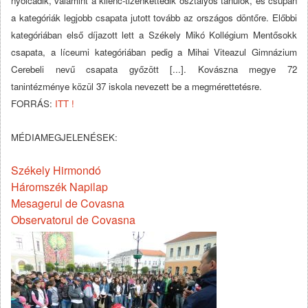
nyolcadik, valamint a kilenc-tizenkettedik osztályos tanulók, és csupán
a kategóriák legjobb csapata jutott tovább az országos döntőre. Előbbi
kategóriában első díjazott lett a Székely Mikó Kollégium Mentősokk
csapata, a líceumi kategóriában pedig a Mihai Viteazul Gimnázium
Cerebeli nevű csapata győzött [...]. Kovászna megye 72
tanintézménye közül 37 iskola nevezett be a megmérettetésre.
FORRÁS:
ITT !
MÉDIAMEGJELENÉSEK:
Székely Hirmondó
Háromszék Napilap
Mesagerul de Covasna
Observatorul de Covasna