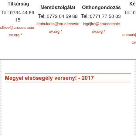
Titkárság
Ké
Mentőszolgálat
Otthongondozás
Tel: 0734 44 99
Tel: 
Tel: 0772 04 59 88
Tel: 0771 77 50 03
15
ambulanta@crucearosie-
ingrijire@crucearosie-
office@crucearosie-
cv.org
/
cv.org
/
cursuri
cv.org
/
cv
Megyei elsősegély verseny! - 2017