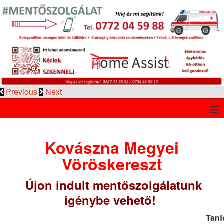
Previous
Next
≡
Kovászna Megyei
Vöröskereszt
Újon indult mentőszolgálatunk
igénybe vehető!
Tanf