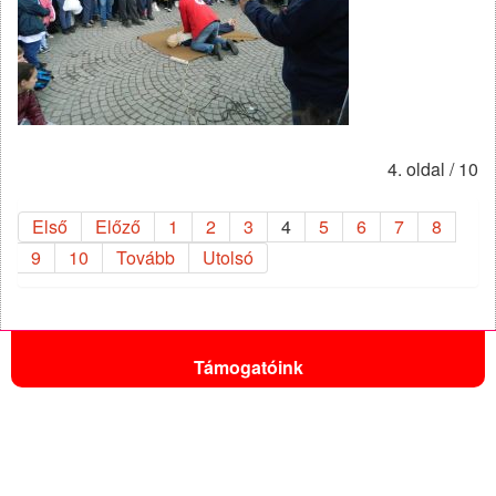
4. oldal / 10
Első
Előző
1
2
3
4
5
6
7
8
9
10
Tovább
Utolsó
Támogatóink