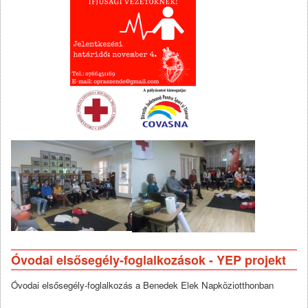
Óvodai elsősegély-foglalkozások - YEP projekt
Óvodai elsősegély-foglalkozás a Benedek Elek Napköziotthonban