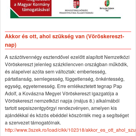
Akkor és ott, ahol szükség van (Vöröskereszt-
nap)
A százötvennégy esztendővel ezelőtt alapított Nemzetközi
Vöröskereszt jelenleg százkilencven országban működik,
és alapelvei azóta sem változtak: emberiesség,
pártatlanság, semlegesség, függetlenség, önkéntesség,
egység, egyetemesség. Erre emlékeztetett tegnap Pap
Adolf, a Kovászna Megyei Vöröskereszt igazgatója a
Vöröskereszt nemzetközi napja (május 8.) alkalmából
tartott sepsiszentgyörgyi rendezvényen, amelyen kis
ajándékkal és közös ebéddel köszönték meg a segítséget
a szervezet támogatóinak.
http://www.3szek.ro/load/cikk/102318/akkor_es_ott_ahol_sz