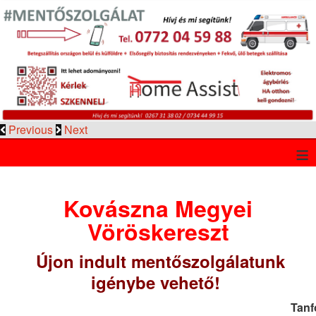
Previous
Next
≡
Kovászna Megyei
Vöröskereszt
Újon indult mentőszolgálatunk
igénybe vehető!
Tanf