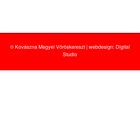
© Kovászna Megyei Vöröskereszt | webdesign:
Digital
Studio