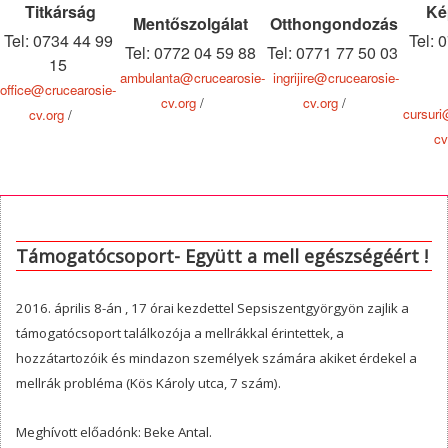
Titkárság
Ké
Mentőszolgálat
Otthongondozás
Tel: 0734 44 99
Tel: 
Tel: 0772 04 59 88
Tel: 0771 77 50 03
15
ambulanta@crucearosie-
ingrijire@crucearosie-
office@crucearosie-
cv.org
/
cv.org
/
cursuri
cv.org
/
cv
Támogatócsoport- Együtt a mell egészségéért !
2016. április 8-án , 17 órai kezdettel Sepsiszentgyörgyön zajlik a
támogatócsoport találkozója a mellrákkal érintettek, a
hozzátartozóik és mindazon személyek számára akiket érdekel a
mellrák probléma (Kös Károly utca, 7 szám).
Meghívott előadónk: Beke Antal.