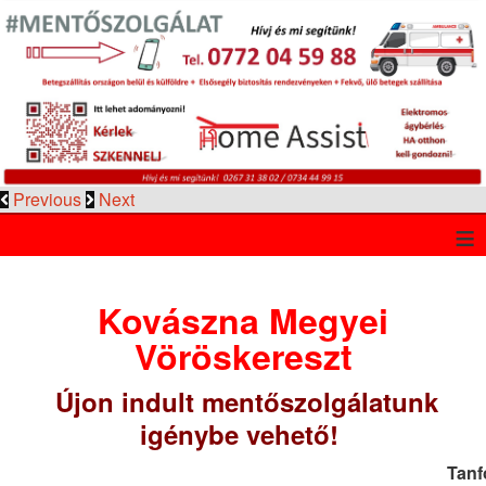
Previous
Next
≡
Kovászna Megyei
Vöröskereszt
Újon indult mentőszolgálatunk
igénybe vehető!
Tanf