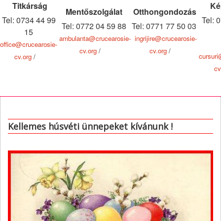
Titkárság
Ké
Mentőszolgálat
Otthongondozás
Tel: 0734 44 99
Tel: 
Tel: 0772 04 59 88
Tel: 0771 77 50 03
15
ambulanta@crucearosie-
ingrijire@crucearosie-
office@crucearosie-
cv.org
/
cv.org
/
cursuri
cv.org
/
cv
Kellemes húsvéti ünnepeket kívánunk !