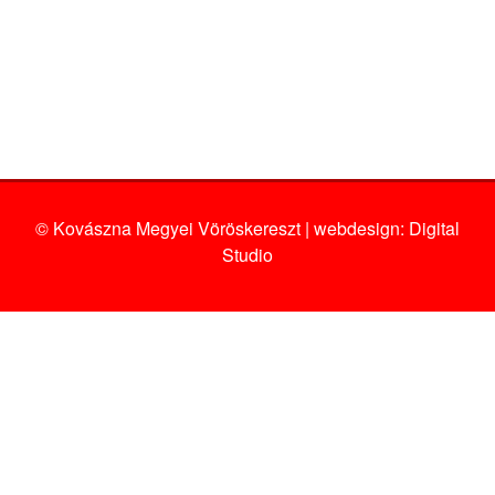
© Kovászna Megyei Vöröskereszt | webdesign:
Digital
Studio